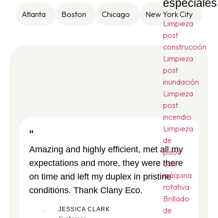
especiales
Atlanta
Boston
Chicago
New York City
Limpieza
post
construcción
Limpieza
post
inundación
Limpieza
post
incendio
Limpieza
“
“
de
Amazing and highly efficient, met all my
Am
pisos
expectations and more, they were there
ex
con
máquina
on time and left my duplex in pristine
on
rotativa
conditions. Thank Clany Eco.
co
Brillado
de
JESSICA CLARK