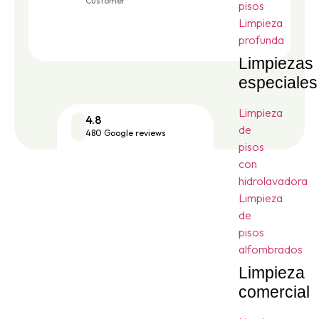
Customer
pisos
Limpieza
profunda
Limpiezas
especiales
Limpieza
4.8
de
480 Google reviews
pisos
con
hidrolavadora
Limpieza
de
pisos
alfombrados
Limpieza
comercial